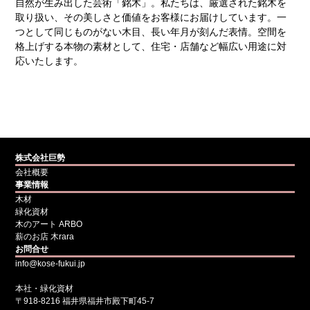
自然が生み出した芸術「銘木」。私たちは、厳選された銘木を
取り扱い、その美しさと価値をお客様にお届けしています。一
つとして同じものがない木目、長い年月が刻んだ表情。空間を
格上げする本物の素材として、住宅・店舗など幅広い用途に対
応いたします。
株式会社巨勢
会社概要
事業情報
木材
緑化資材
木のアート ARBO
薪のお店 木rara
お問合せ
info@kose-fukui.jp
本社・緑化資材
〒918-8216 福井県福井市殿下町45-7